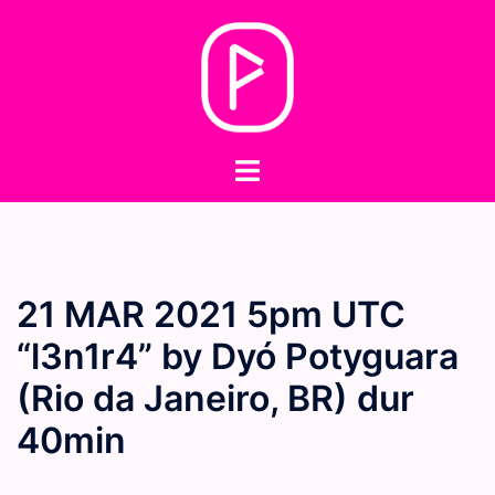
Skip
to
content
Toggle
menu
21 MAR 2021 5pm UTC
“l3n1r4” by Dyó Potyguara
(Rio da Janeiro, BR) dur
40min