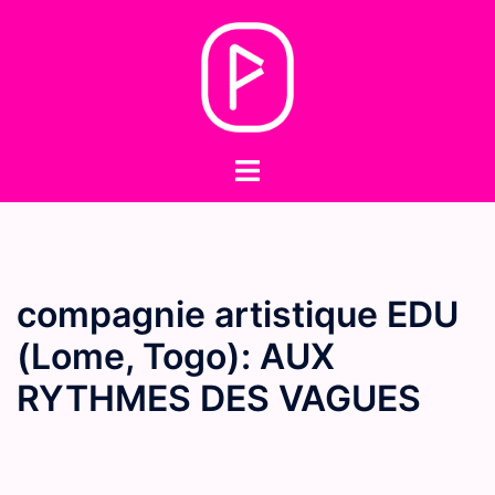
Skip
to
content
Toggle
menu
compagnie artistique EDU
(Lome, Togo): AUX
RYTHMES DES VAGUES