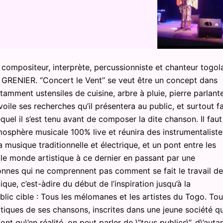
ste compositeur, interprète, percussionniste et chanteur togol
ENIER. ‘’Concert le Vent’’ se veut être un concept dans
tamment ustensiles de cuisine, arbre à pluie, pierre parlante
évoile ses recherches qu’il présentera au public, et surtout fa
quel il s’est tenu avant de composer la dite chanson. Il faut
osphère musicale 100% live et réunira des instrumentaliste
la musique traditionnelle et électrique, et un pont entre les
ir le monde artistique à ce dernier en passant par une
nnes qui ne comprennent pas comment se fait le travail de
tique, c’est-àdire du début de l’inspiration jusqu’à la
blic cible : Tous les mélomanes et les artistes du Togo. Tou
tiques de ses chansons, inscrites dans une jeune société qu
nt qu\’en réalité, on peut parler de \”tous publics\”, d\’auta