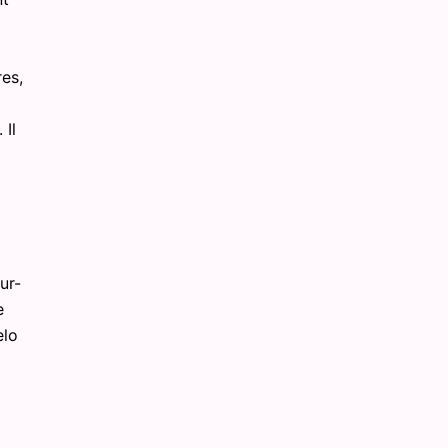
res,
 Il
ur-
e
elo