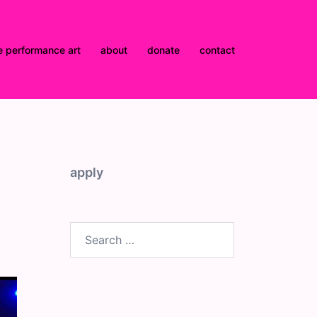
e performance art
about
donate
contact
apply
Search
for: