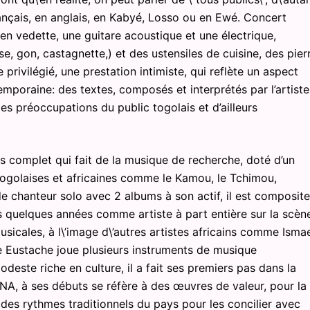
rançais, en anglais, en Kabyé, Losso ou en Ewé. Concert
n vedette, une guitare acoustique et une électrique,
e, gon, castagnette,) et des ustensiles de cuisine, des pier
 privilégié, une prestation intimiste, qui reflète un aspect
poraine: des textes, composés et interprétés par l’artiste.
 des préoccupations du public togolais et d’ailleurs
s complet qui fait de la musique de recherche, doté d’un
ogolaises et africaines comme le Kamou, le Tchimou,
 chanteur solo avec 2 albums à son actif, il est composite
uis quelques années comme artiste à part entière sur la scèn
usicales, à l\’image d\’autres artistes africains comme Isma
e Eustache joue plusieurs instruments de musique
odeste riche en culture, il a fait ses premiers pas dans la
A, à ses débuts se réfère à des œuvres de valeur, pour la
s des rythmes traditionnels du pays pour les concilier avec