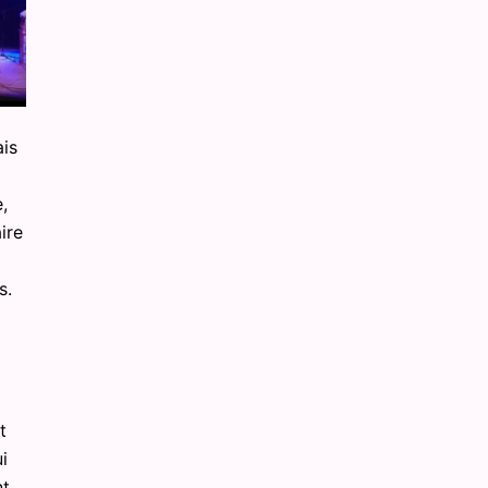
ais
,
ire
s.
t
i
nt