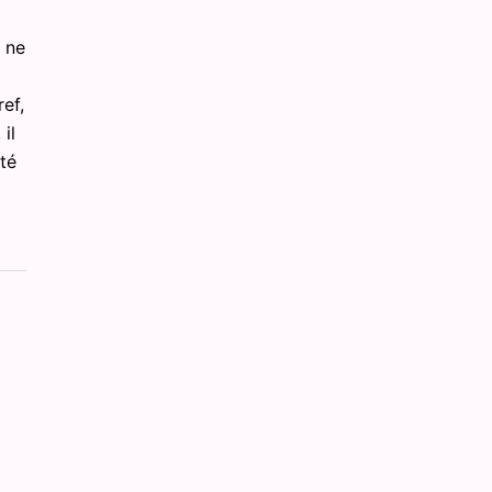
 ne
ref,
il
té