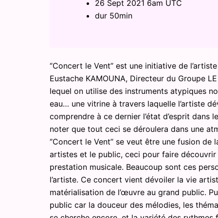
26 Sept 2021 6am UTC
dur 50min
‘’Concert le Vent’’ est une initiative de l’arti
Eustache KAMOUNA, Directeur du Groupe LE GR
lequel on utilise des instruments atypiques no
eau… une vitrine à travers laquelle l’artiste d
comprendre à ce dernier l’état d’esprit dans le
noter que tout ceci se déroulera dans une atm
‘’Concert le Vent’’ se veut être une fusion de 
artistes et le public, ceci pour faire découvr
prestation musicale. Beaucoup sont ces perso
l’artiste. Ce concert vient dévoiler la vie artis
matérialisation de l’œuvre au grand public. Pu
public car la douceur des mélodies, les théma
se cherche encore, et la variété des rythmes fo