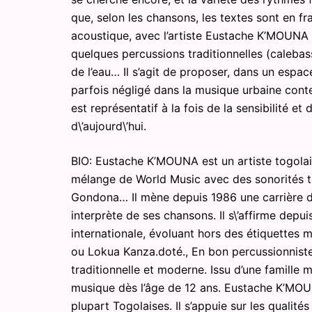
que, selon les chansons, les textes sont en f
acoustique, avec l’artiste Eustache K’MOUNA e
quelques percussions traditionnelles (calebass
de l’eau… Il s’agit de proposer, dans un espace
parfois négligé dans la musique urbaine contem
est représentatif à la fois de la sensibilité et
d\’aujourd\’hui.
BIO: Eustache K’MOUNA est un artiste togolai
mélange de World Music avec des sonorités t
Gondona… Il mène depuis 1986 une carrière de
interprète de ses chansons. Il s\’affirme dep
internationale, évoluant hors des étiquettes m
ou Lokua Kanza.doté., En bon percussionnist
traditionnelle et moderne. Issu d’une famille m
musique dès l’âge de 12 ans. Eustache K’MOUN
plupart Togolaises. Il s’appuie sur les qualité